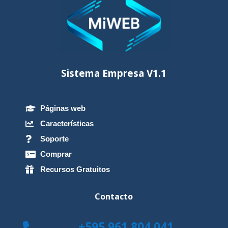
Sistema Empresa V1.1
Páginas web

Características

Soporte

Comprar

Recursos Gratuitos

Contacto
+595 961 804 041