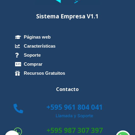
Sistema Empresa V1.1
Páginas web

Características

Soporte

Comprar

Recursos Gratuitos

Contacto
+595 961 804 041

Llamada y Soporte
+595 987 307 397
